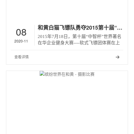
和黄白猫飞镖队勇夺2015第十届“中智杯”飞镖大赛冠军
08
2015年7月18日，第十届“中智杯”世界著名
2020-11
在华企业健身大赛----软式飞镖团体赛在上
海漕河泾开发区综合篮球馆举行。该项赛事
由中华全国体育总会、中国职工文化体育协
查看详情

会主办，上海市体育局、上海市总工会、中
智上海经济技术合作公司承办，徐汇区体育
局等单位主办。