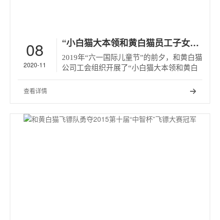
“小白猫大本领和黄白猫员工子女才艺大赛”活动落下帷幕
08
2019年“六一国际儿童节”的前夕，和黄白猫
2020-11
公司工会组织开展了“小白猫大本领和黄白
猫员工子女才艺大赛”活动。通知发出后，
和黄白猫以及和黄商贸、和黄物流的奶妈奶
查看详情

爸们，纷纷为宝宝录制才艺表演的视频，找
出孩子们的绘画书法手工作品，拿到工会投
稿。至报名截止日，共收到48位员工子女的
65件作品。