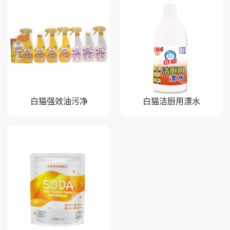
白猫强效油污净
白猫洁厨用漂水