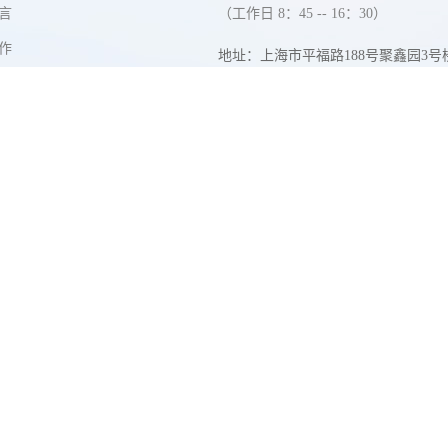
言
（工作日 8：45 -- 16：30）
作
地址：上海市平福路188号聚鑫园3号
层
电话：
021-54098000
(备号：021-32269999)
邮编：200231