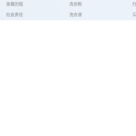
发展历程
洗衣粉
社会责任
洗衣液
科研创新
织物辅洗剂
旗下品牌
洗衣凝珠
洗衣皂/洗衣小方
卫生消毒
家居清洁护理
湿巾清洁
婴童洗护
驱蚊杀虫
全球好物