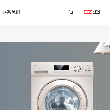
中文
/ EN
联系我们
洗衣凝珠
洗衣皂/洗衣小方
旗下品牌
驱蚊杀虫
全球好物
