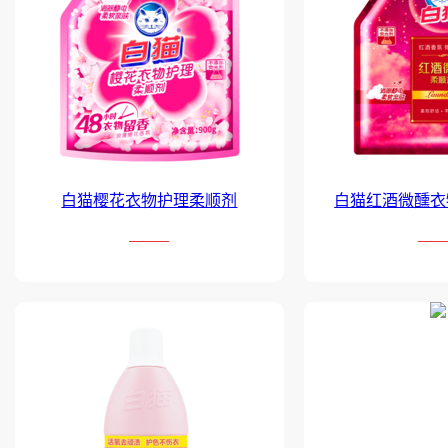
白猫樱花衣物护理柔顺剂
白猫红酒微醺衣