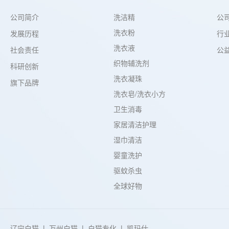
洗洁精
公司简介
公
洗衣粉
发展历程
行
洗衣液
公
社会责任
织物辅洗剂
科研创新
洗衣凝珠
旗下品牌
洗衣皂/洗衣小方
卫生消毒
家居清洁护理
湿巾清洁
婴童洗护
驱蚊杀虫
全球好物
辽宁白猫
|
万州白猫
|
白猫专化
|
凯玛仕