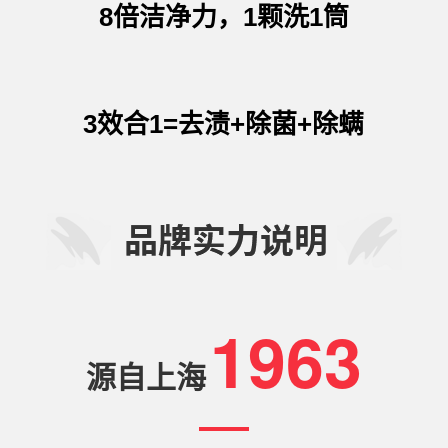
8倍洁净力，1颗洗1筒
3效合1=去渍+除菌+除螨
1963
源自上海