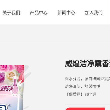
关于我们
产品中心
新闻中心
加入我们
洗衣液
织物辅洗剂
公司简介
公司新闻
人才理念
联系方式
发展历程
行业新闻
人才招聘
商业合作
社会责任
公益活动
公司活动
科研创新
湿巾清洁
婴童洗护
威煌洁净熏香
香水芬芳，源自法国香氛
洁净清新，舒缓愉悦
【保质期】36个月